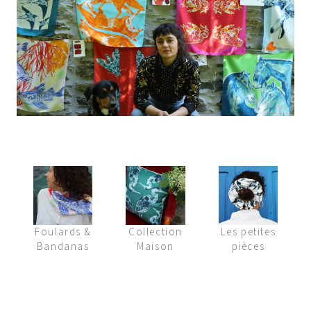
Foulards &
Collection
Les petites
Bandanas
Maison
pièces